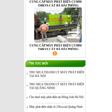
CUNG CẤP MÁY PHÁT ĐIỆN CUMMINS
350KVA CÁT BÀ HẢI PHÒNG
CUNG CẤP MÁY PHÁT ĐIỆN CUMMINS
350KVA CÁT BÀ HẢI PHÒNG
1
TIN TỨC MỚI
THU MUA THANH LÝ MÁY PHÁT ĐIỆN
TẠI HÀ NỘI
THU MUA THANH LÝ MÁY PHÁT ĐIỆN
TẠI QUẢNG NINH
CUNG CẤP MÁY PHÁT ĐIỆN CUMMINS
350KVA CÁT BÀ HẢI PHÒNG
Cho thuê máy phát điện tại Đông Anh Hà Nội
Máy phát điện nhật cũ 25kva tại Quảng Ninh