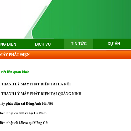
TIN TỨC
DỰ ÁN
ẢNG ĐIỆN
DỊCH VỤ
 MÁY PHÁT ĐIỆN
 viết liên quan khác
 THANH LÝ MÁY PHÁT ĐIỆN TẠI HÀ NỘI
 THANH LÝ MÁY PHÁT ĐIỆN TẠI QUẢNG NINH
máy phát điện tại Đông Anh Hà Nội
điện nhật cũ 60Kva tại Hà Nam
iện nhật cũ 15kva tại Móng Cái