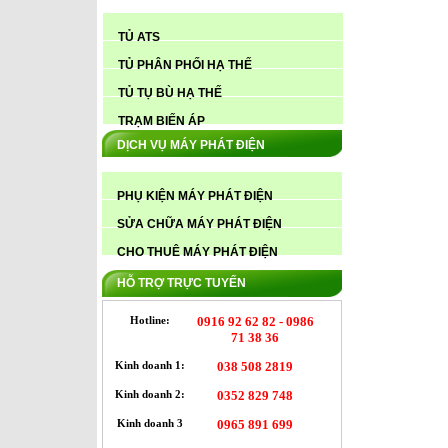
TỦ ATS
TỦ PHÂN PHỐI HẠ THẾ
TỦ TỤ BÙ HẠ THẾ
TRẠM BIẾN ÁP
DỊCH VỤ MÁY PHÁT ĐIỆN
PHỤ KIỆN MÁY PHÁT ĐIỆN
CUNG CẤP MÁY PHÁT ĐIỆN CUMMINS
350KVA CÁT BÀ HẢI PHÒNG
SỬA CHỮA MÁY PHÁT ĐIỆN
CHO THUÊ MÁY PHÁT ĐIỆN
HỖ TRỢ TRỰC TUYẾN
Hotline:
0916 92 62 82 - 0986
71 38 36
Kinh doanh 1:
038 508 2819
CUNG CẤP MÁY PHÁT ĐIỆN CUMMINS
350KVA CÁT BÀ HẢI PHÒNG
Kinh doanh 2:
0352 829 748
Kinh doanh 3
0965 891 699