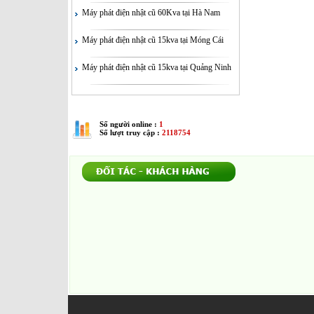
Máy phát điện nhật cũ 60Kva tại Hà Nam
Máy phát điện nhật cũ 15kva tại Móng Cái
CUNG CẤP MÁY PHÁT ĐIỆN CUMMINS
Máy phát điện nhật cũ 15kva tại Quảng Ninh
350KVA CÁT BÀ HẢI PHÒNG
Số người online :
1
Số lượt truy cập :
2118754
CUNG CẤP MÁY PHÁT ĐIỆN CUMMINS
350KVA CÁT BÀ HẢI PHÒNG