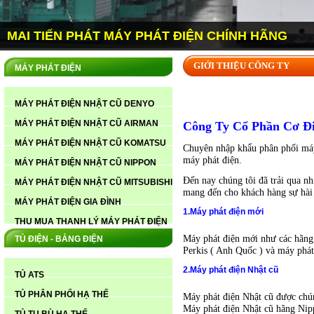
GIỚI THIỆU CÔNG TY
MÁY PHÁT ĐIỆN
CUNG CẤP MÁY PHÁT ĐIỆN CUMMINS
350KVA CÁT BÀ HẢI PHÒNG
MÁY PHÁT ĐIỆN NHẬT CŨ DENYO
MÁY PHÁT ĐIỆN NHẬT CŨ AIRMAN
Công Ty Cổ Phần Cơ Đi
MÁY PHÁT ĐIỆN NHẬT CŨ KOMATSU
Chuyên nhập khẩu phân phối máy 
máy phát điện.
MÁY PHÁT ĐIỆN NHẬT CŨ NIPPON
Đến nay chúng tôi đã trải qua 
MÁY PHÁT ĐIỆN NHẬT CŨ MITSUBISHI
mang đến cho khách hàng sự hài 
MÁY PHÁT ĐIỆN GIA ĐÌNH
CUNG CẤP MÁY PHÁT ĐIỆN CUMMINS
1.Máy phát điện mới
THU MUA THANH LÝ MÁY PHÁT ĐIỆN
350KVA CÁT BÀ HẢI PHÒNG
Máy phát điện mới như các hãng
TỦ ĐIỆN - BẢNG ĐIỆN
Perkis ( Anh Quốc ) và máy phá
2.Máy phát điện Nhật cũ
TỦ ATS
TỦ PHÂN PHỐI HẠ THẾ
Máy phát điện Nhật cũ được chú
Máy phát điện Nhật cũ hãng Nip