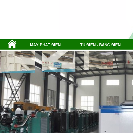
MÁY PHÁT ĐIỆN
TỦ ĐIỆN - BẢNG ĐIỆN