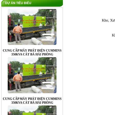
DỰ ÁN TIÊU BIỂU
Kho, Xư
K
CUNG CẤP MÁY PHÁT ĐIỆN CUMMINS
350KVA CÁT BÀ HẢI PHÒNG
CUNG CẤP MÁY PHÁT ĐIỆN CUMMINS
350KVA CÁT BÀ HẢI PHÒNG