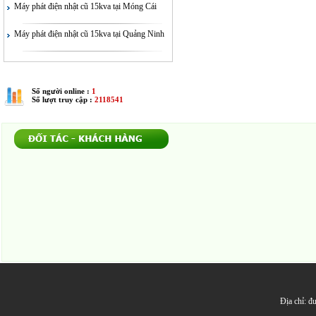
Máy phát điện nhật cũ 15kva tại Móng Cái
Máy phát điện nhật cũ 15kva tại Quảng Ninh
Số người online :
1
Số lượt truy cập :
2118541
Địa chỉ: 