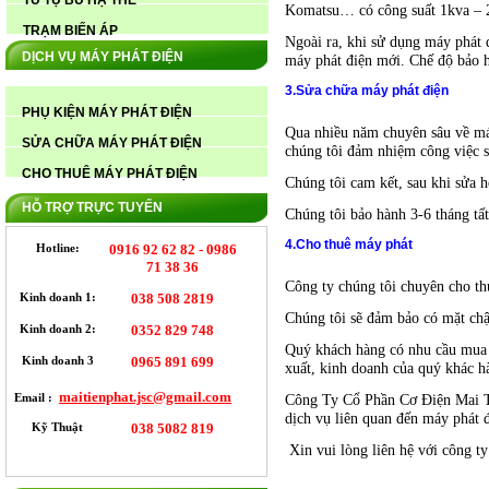
TỦ TỤ BÙ HẠ THẾ
Komatsu… có công suất 1kva – 20
TRẠM BIẾN ÁP
Ngoài ra, khi sử dụng máy phát
CUNG CẤP MÁY PHÁT ĐIỆN CUMMINS
DỊCH VỤ MÁY PHÁT ĐIỆN
máy phát điện mới. Chế độ bảo h
350KVA CÁT BÀ HẢI PHÒNG
3.Sửa chữa máy phát điện
PHỤ KIỆN MÁY PHÁT ĐIỆN
Qua nhiều năm chuyên sâu về máy
SỬA CHỮA MÁY PHÁT ĐIỆN
chúng tôi đảm nhiệm công việc s
CHO THUÊ MÁY PHÁT ĐIỆN
Chúng tôi cam kết, sau khi sửa 
HỖ TRỢ TRỰC TUYẾN
Chúng tôi bảo hành 3-6 tháng tấ
4.Cho thuê máy phát
Hotline:
0916 92 62 82 - 0986
CUNG CẤP MÁY PHÁT ĐIỆN CUMMINS
71 38 36
350KVA CÁT BÀ HẢI PHÒNG
Công ty chúng tôi chuyên cho th
Kinh doanh 1:
038 508 2819
Chúng tôi sẽ đảm bảo có mặt chậ
Kinh doanh 2:
0352 829 748
Quý khách hàng có nhu cầu mua má
Kinh doanh 3
0965 891 699
xuất, kinh doanh của quý khác h
maitienphat.jsc@gmail.com
Email :
Công Ty Cổ Phần Cơ Điện Mai Tiế
dịch vụ liên quan đến máy phát đ
Kỹ Thuật
038 5082 819
Xin vui lòng liên hệ với công t
CUNG CẤP MÁY PHÁT ĐIỆN CUMMINS
350KVA CÁT BÀ HẢI PHÒNG