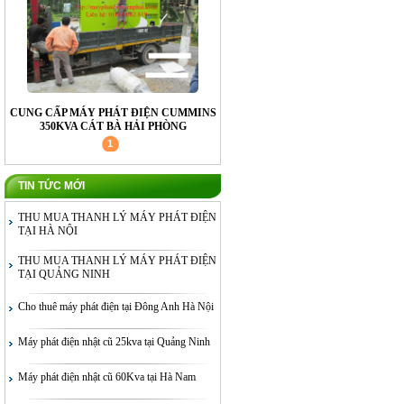
CUNG CẤP MÁY PHÁT ĐIỆN CUMMINS
350KVA CÁT BÀ HẢI PHÒNG
1
TIN TỨC MỚI
THU MUA THANH LÝ MÁY PHÁT ĐIỆN
TẠI HÀ NỘI
CUNG CẤP MÁY PHÁT ĐIỆN CUMMINS
THU MUA THANH LÝ MÁY PHÁT ĐIỆN
350KVA CÁT BÀ HẢI PHÒNG
TẠI QUẢNG NINH
Cho thuê máy phát điện tại Đông Anh Hà Nội
Máy phát điện nhật cũ 25kva tại Quảng Ninh
Máy phát điện nhật cũ 60Kva tại Hà Nam