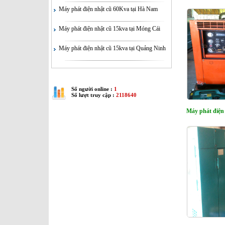
Máy phát điện nhật cũ 60Kva tại Hà Nam
Máy phát điện nhật cũ 15kva tại Móng Cái
CUNG CẤP MÁY PHÁT ĐIỆN CUMMINS
Máy phát điện nhật cũ 15kva tại Quảng Ninh
350KVA CÁT BÀ HẢI PHÒNG
Số người online :
1
Số lượt truy cập :
2118640
Máy phát điện
CUNG CẤP MÁY PHÁT ĐIỆN CUMMINS
350KVA CÁT BÀ HẢI PHÒNG