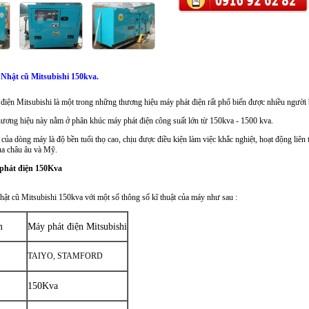
Nhật cũ Mitsubishi 150kva.
iện Mitsubishi là một trong những thương hiệu máy phát điện rất phổ biến được nhiều người biế
ương hiệu này nằm ở phân khúc máy phát điện công suất lớn từ 150kva - 1500 kva.
của dòng máy là độ bền tuổi thọ cao, chịu được điều kiện làm việc khắc nghiệt, hoạt động liên tụ
ủa châu âu và Mỹ.
phát điện 150Kva
hật cũ Mitsubishi 150kva với một số thông số kĩ thuật của máy như sau :
m
Máy phát điện Mitsubishi
TAIYO, STAMFORD
150Kva