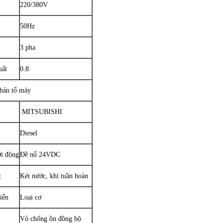
220/380V
50Hz
3 pha
uất
0.8
bản tổ máy
MITSUBISHI
Diesel
ởi động
Đề nổ 24VDC
t
Két nước, khí tuần hoàn
iển
Loại cơ
Vỏ chống ồn đồng bộ