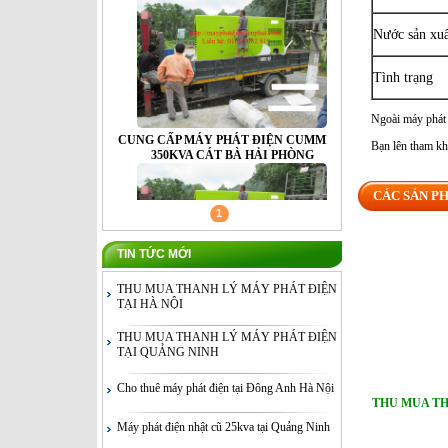
CUNG CẤP MÁY PHÁT ĐIỆN CUMMINS
350KVA CÁT BÀ HẢI PHÒNG
Nước sản xuấ
Tình trạng
Ngoài máy phát 
Bạn lên tham kh
CUNG CẤP MÁY PHÁT ĐIỆN CUMMINS
CÁC SẢN P
350KVA CÁT BÀ HẢI PHÒNG
1
TIN TỨC MỚI
THU MUA THANH LÝ MÁY PHÁT ĐIỆN
TẠI HÀ NỘI
THU MUA THANH LÝ MÁY PHÁT ĐIỆN
TẠI QUẢNG NINH
CUNG CẤP MÁY PHÁT ĐIỆN CUMMINS
350KVA CÁT BÀ HẢI PHÒNG
Cho thuê máy phát điện tại Đông Anh Hà Nội
THU MUA T
Máy phát điện nhật cũ 25kva tại Quảng Ninh