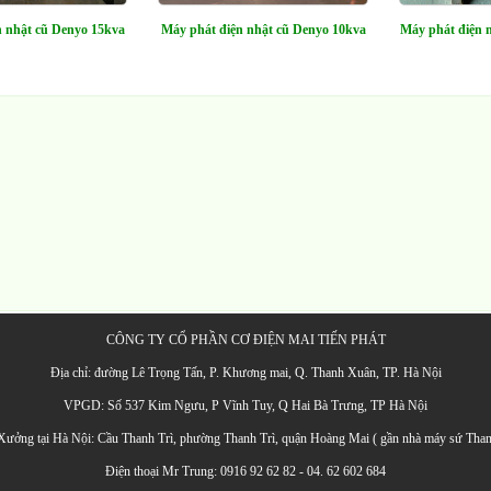
n nhật cũ Denyo 15kva
Máy phát điện nhật cũ Denyo 10kva
Máy phát điện 
CÔNG TY CỔ PHẦN CƠ ĐIỆN MAI TIẾN PHÁT
Địa chỉ: đường Lê Trọng Tấn, P. Khương mai, Q. Thanh Xuân, TP. Hà Nội
VPGD: Số 537 Kim Ngưu, P Vĩnh Tuy, Q Hai Bà Trưng, TP Hà Nội
Xưởng tại Hà Nội: Cầu Thanh Trì, phường Thanh Trì, quận Hoàng Mai ( gần nhà máy sứ Than
Điện thoại Mr Trung: 0916 92 62 82 - 04. 62 602 684