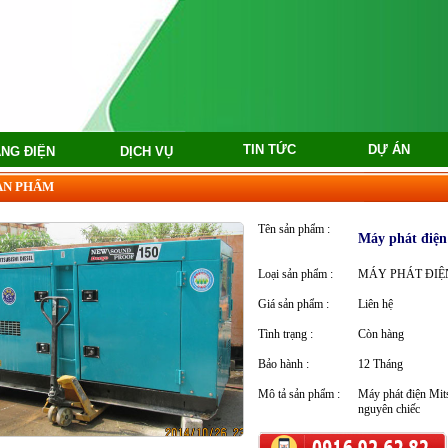
TIN TỨC
DỰ ÁN
ẢNG ĐIỆN
DỊCH VỤ
SẢN PHẨM
Tên sản phẩm :
Máy phát điện
Loại sản phẩm :
MÁY PHÁT ĐIỆ
Giá sản phẩm :
Liên hệ
Tình trạng :
Còn hàng
Bảo hành :
12 Tháng
Mô tả sản phẩm :
Máy phát điện Mits
nguyên chiếc