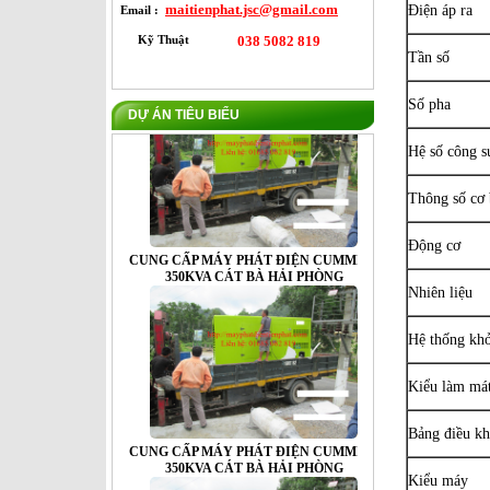
maitienphat.jsc@gmail.com
Điện áp ra
Email :
Kỹ Thuật
038 5082 819
Tần số
Số pha
DỰ ÁN TIÊU BIỂU
CUNG CẤP MÁY PHÁT ĐIỆN CUMMINS
350KVA CÁT BÀ HẢI PHÒNG
Hệ số công s
Thông số cơ 
Động cơ
Nhiên liệu
CUNG CẤP MÁY PHÁT ĐIỆN CUMMINS
350KVA CÁT BÀ HẢI PHÒNG
Hệ thống kh
Kiểu làm má
Bảng điều kh
Kiểu máy