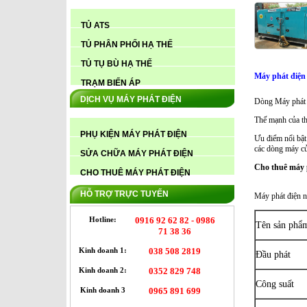
TỦ ATS
TỦ PHÂN PHỐI HẠ THẾ
TỦ TỤ BÙ HẠ THẾ
Máy phát điện 
TRẠM BIẾN ÁP
DỊCH VỤ MÁY PHÁT ĐIỆN
Dòng Máy phát đ
Thế mạnh của th
PHỤ KIỆN MÁY PHÁT ĐIỆN
Ưu điểm nổi bật 
CUNG CẤP MÁY PHÁT ĐIỆN CUMMINS
các dòng máy c
350KVA CÁT BÀ HẢI PHÒNG
SỬA CHỮA MÁY PHÁT ĐIỆN
Cho thuê máy 
CHO THUÊ MÁY PHÁT ĐIỆN
HỖ TRỢ TRỰC TUYẾN
Máy phát điện n
Hotline:
0916 92 62 82 - 0986
Tên sản phẩ
71 38 36
Kinh doanh 1:
038 508 2819
Đầu phát
CUNG CẤP MÁY PHÁT ĐIỆN CUMMINS
350KVA CÁT BÀ HẢI PHÒNG
Kinh doanh 2:
0352 829 748
Công suất
Kinh doanh 3
0965 891 699